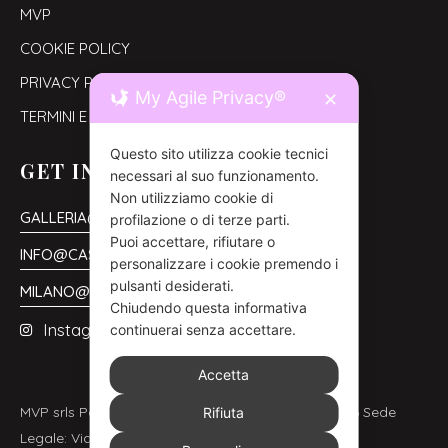
MVP
COOKIE POLICY
PRIVACY POLICY
My Agile Privacy®
✕
TERMINI E CONDIZIONI
Questo sito utilizza cookie tecnici
GET IN TOUCH
necessari al suo funzionamento.
Non utilizziamo cookie di
GALLERIA@CASAORNELLA.COM
profilazione o di terze parti.
Puoi accettare, rifiutare o
INFO@CASAORNELLA.COM
personalizzare i cookie premendo i
pulsanti desiderati.
MILANO@CASAORNELLA.COM
Chiudendo questa informativa
Instagram
continuerai senza accettare.
Accetta
MVP srls Partita Iva: 02340440516 CF: 02340440516 Sede
Rifiuta
Legale: Via Marcillat 3, 52100 Arezzo (AR)