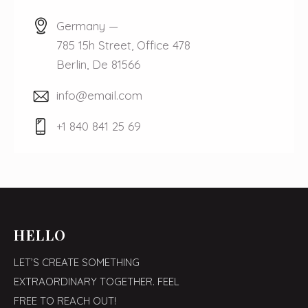
Germany —
785 15h Street, Office 478
Berlin, De 81566
info@email.com
+1 840 841 25 69
HELLO
LET’S CREATE SOMETHING
EXTRAORDINARY TOGETHER. FEEL
FREE TO REACH OUT!