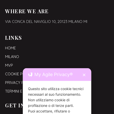
WHERE WE ARE
VIA CONCA DEL NAVIGLIO 10,
20123 MILANO MI
LINKS
HOME
MILANO
MVP
COOKIE POLICY
My Agile Privacy®
✕
PRIVACY POLICY
Questo sito utilizza cookie tecnici
TERMINI E CONDIZIONI
necessari al suo funzionamento.
Non utilizziamo cookie di
GET IN TOUCH
profilazione o di terze parti.
Puoi accettare, rifiutare o